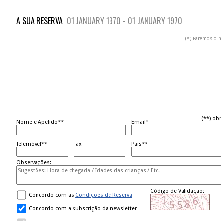
A SUA RESERVA
01 JANUARY 1970 - 01 JANUARY 1970
(*) Faremos o m
(**) obr
Nome e Apelido**
Email*
Telemóvel**
Fax
País**
Observações:
Código de Validação:
Concordo com as
Condições de Reserva
Concordo com a subscrição da newsletter