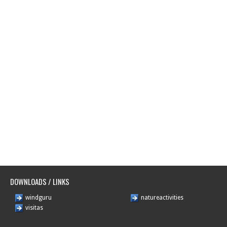
DOWNLOADS / LINKS
windguru
natureactivities
visitas