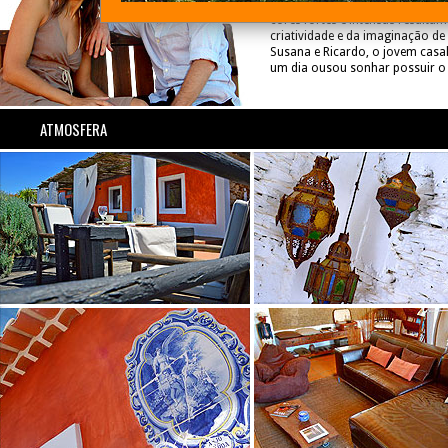
cromática que caracteriza a reg
dias cinzas e escuros de in
cores fortes e intensas resultam
promovendo a alegria e o bem est
criatividade e da imaginação de
No interior, ambiências de cenários e
Susana e Ricardo, o jovem casa
lugares remotos agitam a fantasi
um dia ousou sonhar possuir o
ATMOSFERA